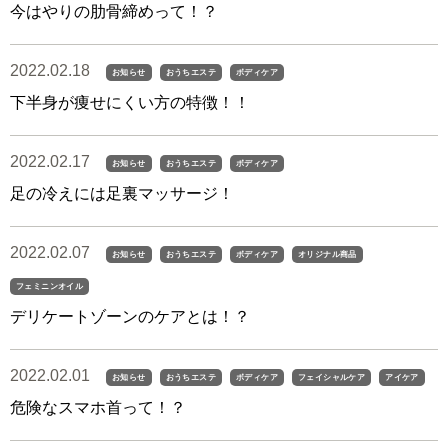
今はやりの肋骨締めって！？
2022.02.18
お知らせ
おうちエステ
ボディケア
下半身が痩せにくい方の特徴！！
2022.02.17
お知らせ
おうちエステ
ボディケア
足の冷えには足裏マッサージ！
2022.02.07
お知らせ
おうちエステ
ボディケア
オリジナル商品
フェミニンオイル
デリケートゾーンのケアとは！？
2022.02.01
お知らせ
おうちエステ
ボディケア
フェイシャルケア
アイケア
危険なスマホ首って！？