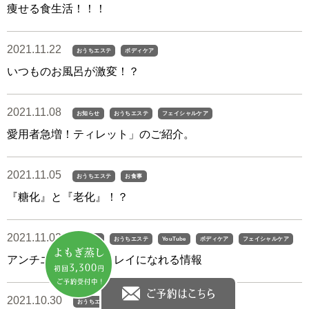
痩せる食生活！！！
2021.11.22
おうちエステ
ボディケア
いつものお風呂が激変！？
2021.11.08
お知らせ
おうちエステ
フェイシャルケア
愛用者急増！ティレット」のご紹介。
2021.11.05
おうちエステ
お食事
『糖化』と『老化』！？
2021.11.02
お知らせ
おうちエステ
YouTube
ボディケア
フェイシャルケア
アンチエイジング&キレイになれる情報
2021.10.30
おうちエステ
ボディケア
お食事