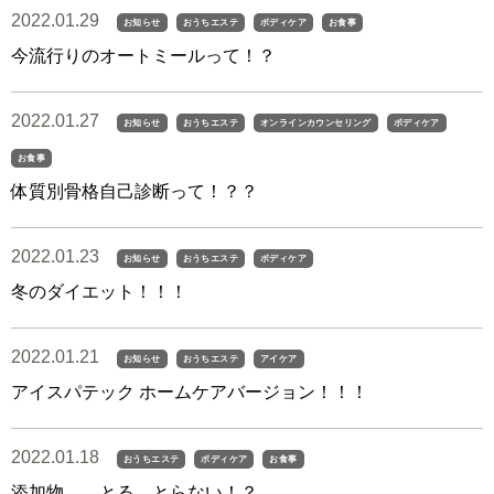
2022.01.29
お知らせ
おうちエステ
ボディケア
お食事
今流行りのオートミールって！？
2022.01.27
お知らせ
おうちエステ
オンラインカウンセリング
ボディケア
お食事
体質別骨格自己診断って！？？
2022.01.23
お知らせ
おうちエステ
ボディケア
冬のダイエット！！！
2022.01.21
お知らせ
おうちエステ
アイケア
アイスパテック ホームケアバージョン！！！
2022.01.18
おうちエステ
ボディケア
お食事
添加物。。とる、とらない！？