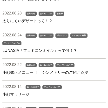
2022.08.28
お知らせ
おうちエステ
お食事
太りにくいデザートって！？
2022.08.24
お知らせ
おうちエステ
ボディケア
オリジナル商品
フェミニンオイル
LUNASIA「フェミニンオイル」って何！？
2022.08.22
お知らせ
おうちエステ
フェイシャルケア
小顔矯正メニュー ！！シンメトリーのご紹介☆彡
2022.08.14
おうちエステ
フェイシャルケア
小顔マッサージ