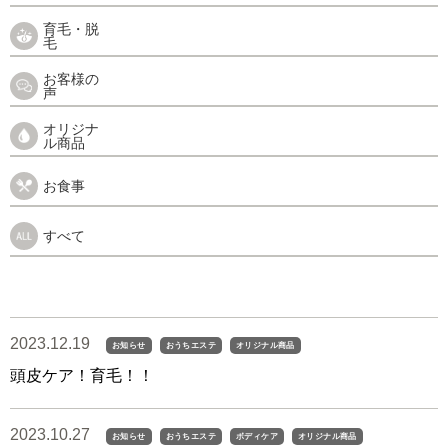
育毛・脱
毛
お客様の
声
オリジナ
ル商品
お食事
すべて
2023.12.19
お知らせ
おうちエステ
オリジナル商品
頭皮ケア！育毛！！
2023.10.27
お知らせ
おうちエステ
ボディケア
オリジナル商品