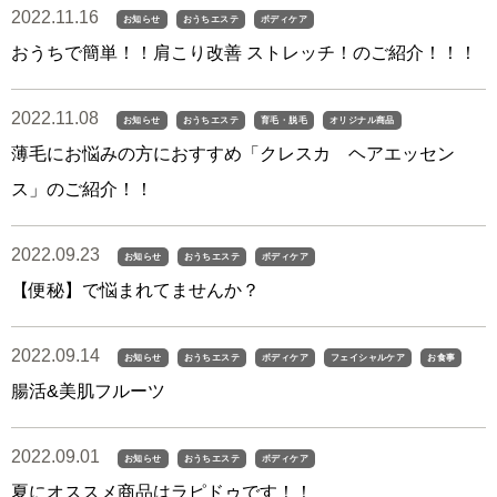
2022.11.16
お知らせ
おうちエステ
ボディケア
おうちで簡単！！肩こり改善 ストレッチ！のご紹介！！！
2022.11.08
お知らせ
おうちエステ
育毛・脱毛
オリジナル商品
薄毛にお悩みの方におすすめ「クレスカ ヘアエッセン
ス」のご紹介！！
2022.09.23
お知らせ
おうちエステ
ボディケア
【便秘】で悩まれてませんか？
2022.09.14
お知らせ
おうちエステ
ボディケア
フェイシャルケア
お食事
腸活&美肌フルーツ
2022.09.01
お知らせ
おうちエステ
ボディケア
夏にオススメ商品はラピドゥです！！