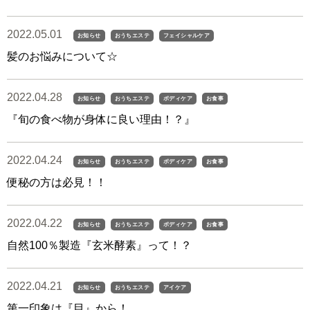
2022.05.01
お知らせ
おうちエステ
フェイシャルケア
髪のお悩みについて☆
2022.04.28
お知らせ
おうちエステ
ボディケア
お食事
『旬の食べ物が身体に良い理由！？』
2022.04.24
お知らせ
おうちエステ
ボディケア
お食事
便秘の方は必見！！
2022.04.22
お知らせ
おうちエステ
ボディケア
お食事
自然100％製造『玄米酵素』って！？
2022.04.21
お知らせ
おうちエステ
アイケア
第一印象は『目』から！