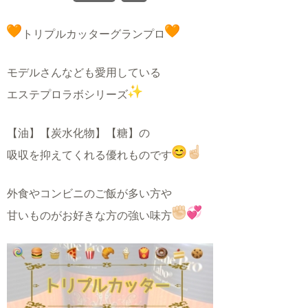
トリプルカッターグランプロ
モデルさんなども愛用している
エステプロラボシリーズ
【油】【炭水化物】【糖】の
吸収を抑えてくれる優れものです
外食やコンビニのご飯が多い方や
甘いものがお好きな方の強い味方