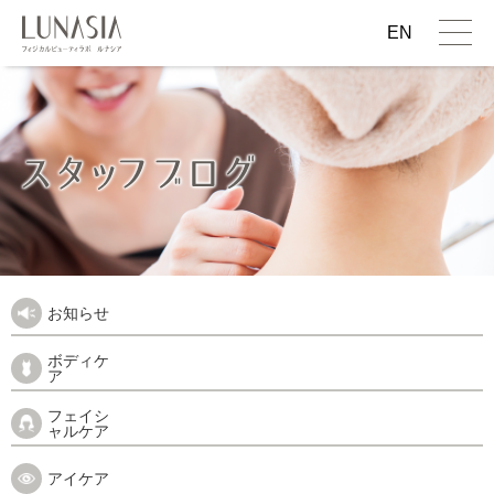
EN
お知らせ
ボディケ
ア
フェイシ
ャルケア
アイケア