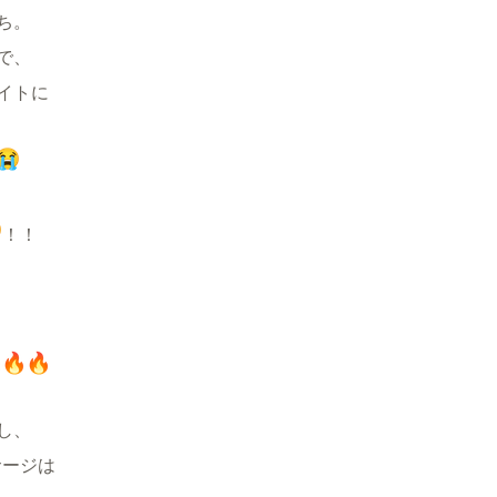
ち。
で、
イトに
！！
し、
サージは