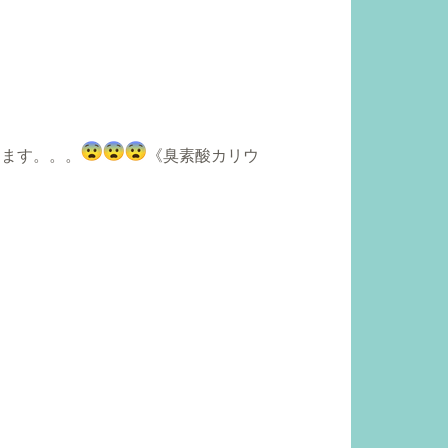
します。。。
《臭素酸カリウ