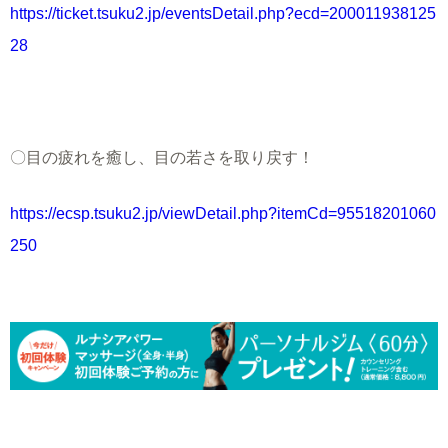
https://ticket.tsuku2.jp/eventsDetail.php?ecd=200011938125
28
〇目の疲れを癒し、目の若さを取り戻す！
https://ecsp.tsuku2.jp/viewDetail.php?itemCd=95518201060
250