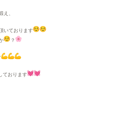
鍛え、
頂いております
か
？
す
ちしております