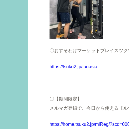
〇おすそわけマーケットプレイスツク
https://tsuku2.jp/lunasia
〇【期間限定】
メルマガ登録で、今日から使える【ルナ
https://home.tsuku2.jp/mlReg/?scd=0