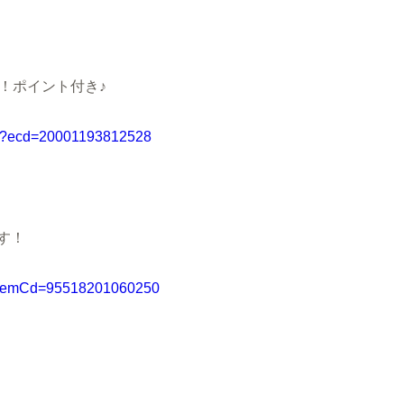
！ポイント付き♪
.php?ecd=20001193812528
す！
hp?itemCd=95518201060250