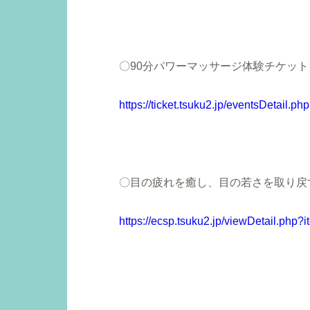
〇
90分パワーマッサージ体験チケット
https://ticket.tsuku2.jp/eventsDetail
〇目の疲れを癒し、目の若さを取り戻
https://ecsp.tsuku2.jp/viewDetail.p