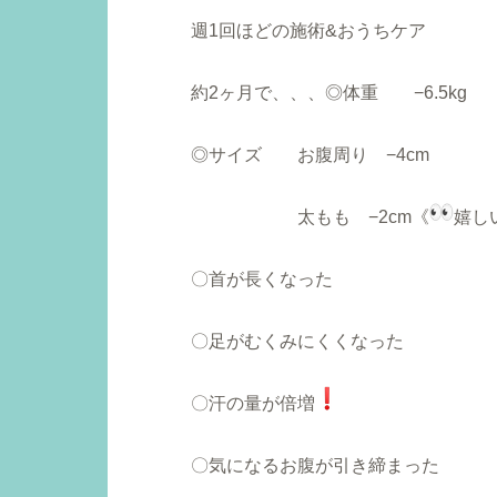
週1回ほどの施術&おうちケア
約2ヶ月で、、、
◎体重 −6.5kg
◎サイズ お腹周り −4cm
太もも −2cm
《
嬉し
〇首が長くなった
〇足がむくみにくくなった
〇汗の量が倍増
〇気になるお腹が引き締まった