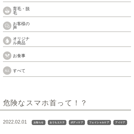
育毛・脱
毛
お客様の
声
オリジナ
ル商品
お食事
すべて
危険なスマホ首って！？
2022.02.01
お知らせ
おうちエステ
ボディケア
フェイシャルケア
アイケア