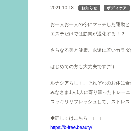
2021.10.18
お知らせ
ボディケア
お一人お一人の今にマッチした運動と
エステだけでは筋肉が退化する！？
さらなる美と健康、永遠に若いカラダ
はじめての方も大丈夫です(^^)
ルナシアらしく、それぞれのお体に合
みなさま1人1人に寄り添ったトレー
スッキリリフレッシュして、ストレス
◆詳しくはこちら ↓ ↓
https://b-free.beauty/