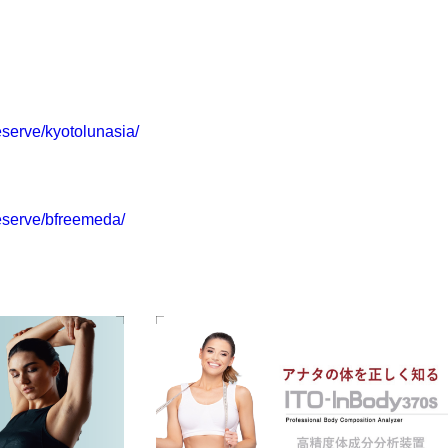
serve/kyotolunasia/
eserve/bfreemeda/