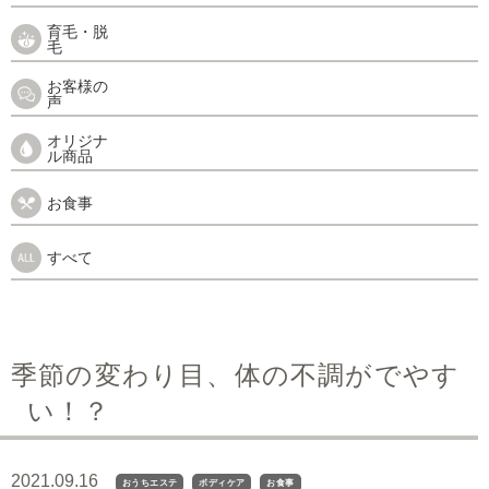
育毛・脱
毛
お客様の
声
オリジナ
ル商品
お食事
すべて
季節の変わり目、体の不調がでやす
い！？
2021.09.16
おうちエステ
ボディケア
お食事