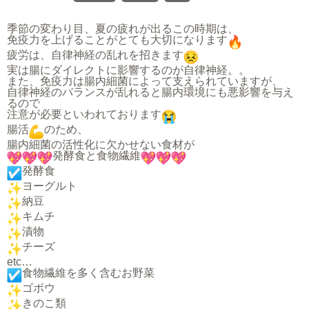
季節の変わり目、夏の疲れが出るこの時期は、
免疫力を上げることがとても大切になります
疲労は、自律神経の乱れを招きます
実は腸にダイレクトに影響するのが自律神経。。
また、免疫力は腸内細菌によって支えられていますが、
自律神経のバランスが乱れると腸内環境にも悪影響を与え
るので
注意が必要といわれております
腸活
のため、
腸内細菌の活性化に欠かせない食材が
発酵食と食物繊維
発酵食
ヨーグルト
納豆
キムチ
漬物
チーズ
etc…
食物繊維を多く含むお野菜
ゴボウ
きのこ類