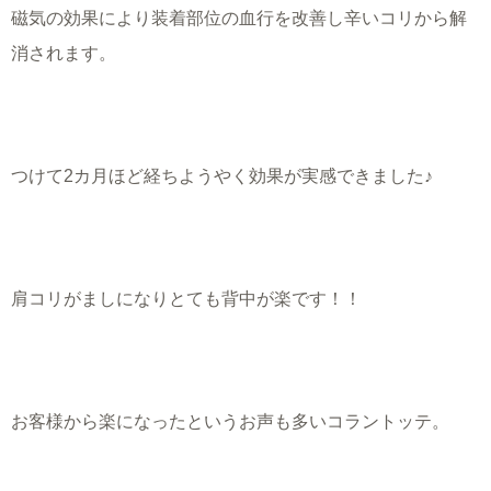
磁気の効果により装着部位の血行を改善し辛いコリから解
消されます。
つけて2カ月ほど経ちようやく効果が実感できました♪
肩コリがましになりとても背中が楽です！！
お客様から楽になったというお声も多いコラントッテ。