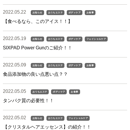
2022.05.22
お知らせ
おうちエステ
ボディケア
お食事
【食べるなら、このアイス！！】
2022.05.19
お知らせ
おうちエステ
ボディケア
フェイシャルケア
SIXPAD Power Gunのご紹介！！
2022.05.09
お知らせ
おうちエステ
ボディケア
お食事
食品添加物の良い点悪い点？？
2022.05.05
おうちエステ
ボディケア
お食事
タンパク質の必要性！！
2022.05.02
お知らせ
おうちエステ
フェイシャルケア
【クリスタルヘアエッセンス】の紹介！！