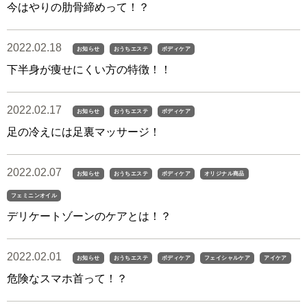
今はやりの肋骨締めって！？
2022.02.18
お知らせ
おうちエステ
ボディケア
下半身が痩せにくい方の特徴！！
2022.02.17
お知らせ
おうちエステ
ボディケア
足の冷えには足裏マッサージ！
2022.02.07
お知らせ
おうちエステ
ボディケア
オリジナル商品
フェミニンオイル
デリケートゾーンのケアとは！？
2022.02.01
お知らせ
おうちエステ
ボディケア
フェイシャルケア
アイケア
危険なスマホ首って！？