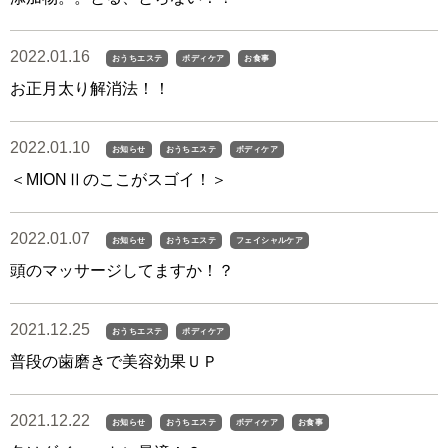
2022.01.16
おうちエステ
ボディケア
お食事
お正月太り解消法！！
2022.01.10
お知らせ
おうちエステ
ボディケア
＜MIONⅡのここがスゴイ！＞
2022.01.07
お知らせ
おうちエステ
フェイシャルケア
頭のマッサージしてますか！？
2021.12.25
おうちエステ
ボディケア
普段の歯磨きで美容効果ＵＰ
2021.12.22
お知らせ
おうちエステ
ボディケア
お食事