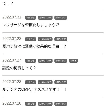
て！？
2022.07.31
お知らせ
おうちエステ
ボディケア
マッサージを習慣化しましょう♡
2022.07.28
お知らせ
おうちエステ
ボディケア
夏バテ解消に運動が効果的な理由！？
2022.07.27
お知らせ
おうちエステ
ボディケア
お食事
話題の梅流しって？
2022.07.23
お知らせ
おうちエステ
ボディケア
ルナシアのCMP、オススメです！！！
2022.07.18
お知らせ
おうちエステ
ボディケア