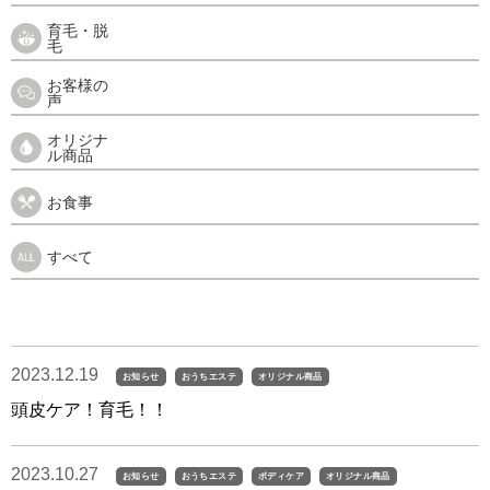
育毛・脱
毛
お客様の
声
オリジナ
ル商品
お食事
すべて
2023.12.19
お知らせ
おうちエステ
オリジナル商品
頭皮ケア！育毛！！
2023.10.27
お知らせ
おうちエステ
ボディケア
オリジナル商品