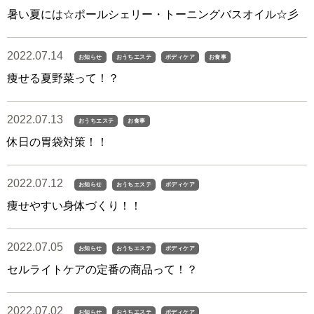
暑い夏には☆ポールシェリー・トーニングバスオイル☆彡
2022.07.14
お知らせ
おうちエステ
ボディケア
お食事
痩せる夏野菜って！？
2022.07.13
おうちエステ
お食事
休日の胃袋対策！！
2022.07.12
お知らせ
おうちエステ
ボディケア
痩せやすい身体づくり！！
2022.07.05
お知らせ
おうちエステ
ボディケア
セルライトケアの定番の商品って！？
2022.07.02
お知らせ
おうちエステ
ボディケア