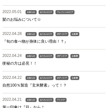
2022.05.01
お知らせ
おうちエステ
フェイシャルケア
髪のお悩みについて☆
2022.04.28
お知らせ
おうちエステ
ボディケア
お食事
『旬の食べ物が身体に良い理由！？』
2022.04.24
お知らせ
おうちエステ
ボディケア
お食事
便秘の方は必見！！
2022.04.22
お知らせ
おうちエステ
ボディケア
お食事
自然100％製造『玄米酵素』って！？
2022.04.21
お知らせ
おうちエステ
アイケア
第一印象は『目』から！