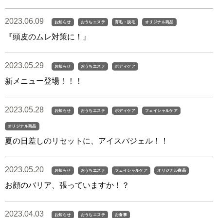
2023.06.09
お知らせ
おうちエステ
育毛・脱毛
オリジナル商品
『頭皮のムレ対策に！』
2023.05.29
お知らせ
おうちエステ
ボディケア
新メニュー登場！！！
2023.05.28
お知らせ
おうちエステ
ボディケア
フェイシャルケア
オリジナル商品
夏の日差しのリセットに、アイスパジェル！！
2023.05.20
お知らせ
おうちエステ
フェイシャルケア
オリジナル商品
お顔のバリア、張っていますか！？
2023.04.03
お知らせ
おうちエステ
お食事