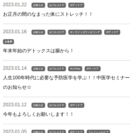
2023.01.22
お知らせ
おうちエステ
ボディケア
お正月の間のなまった体にストレッチ！！
2023.01.16
お知らせ
おうちエステ
オンラインカウンセリング
ボディケア
お食事
年末年始のデトックスは腸から！
2023.01.14
お知らせ
おうちエステ
YouTube
ボディケア
人生100年時代に必要な予防医学を学ぶ！！中医学セミナー
のお知らせ☆
2023.01.12
お知らせ
おうちエステ
ボディケア
今年もよろしくお願いします！！
2023.01.05
お知らせ
おうちエステ
ボディケア
フェイシャルケア