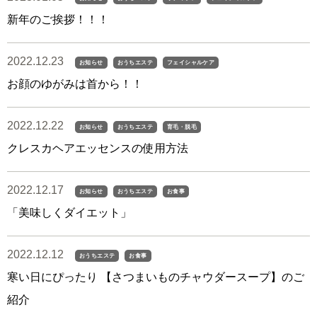
新年のご挨拶！！！
2022.12.23
お知らせ
おうちエステ
フェイシャルケア
お顔のゆがみは首から！！
2022.12.22
お知らせ
おうちエステ
育毛・脱毛
クレスカヘアエッセンスの使用方法
2022.12.17
お知らせ
おうちエステ
お食事
「美味しくダイエット」
2022.12.12
おうちエステ
お食事
寒い日にぴったり 【さつまいものチャウダースープ】のご
紹介