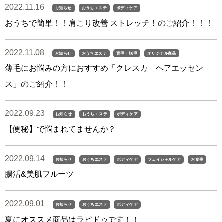
2022.11.16
お知らせ
おうちエステ
ボディケア
おうちで簡単！！肩こり改善 ストレッチ！のご紹介！！！
2022.11.08
お知らせ
おうちエステ
育毛・脱毛
オリジナル商品
薄毛にお悩みの方におすすめ「クレスカ ヘアエッセン
ス」のご紹介！！
2022.09.23
お知らせ
おうちエステ
ボディケア
【便秘】で悩まれてませんか？
2022.09.14
お知らせ
おうちエステ
ボディケア
フェイシャルケア
お食事
腸活&美肌フルーツ
2022.09.01
お知らせ
おうちエステ
ボディケア
夏にオススメ商品はラピドゥです！！