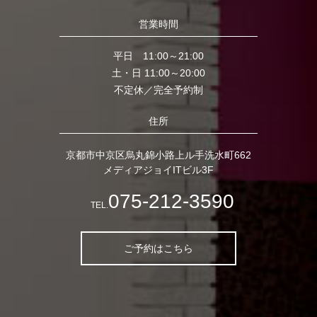
営業時間
平日 11:00～21:00
土・日 11:00～20:00
不定休／完全予約制
住所
京都市中京区烏丸錦小路上ル手洗水町662
メディアジョイITビル3F
075-212-3590
TEL.
ご予約はこちら